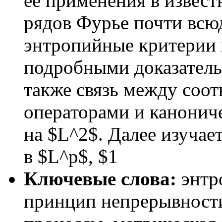
ее применения в извест
рядов Фурье почти всю
энтропийные критерии в $
подробными доказательс
также связь между со
операторами и канонич
на $L^2$. Далее изуча
в $L^p$, $1
Ключевые слова:
энтр
принцип непрерывности