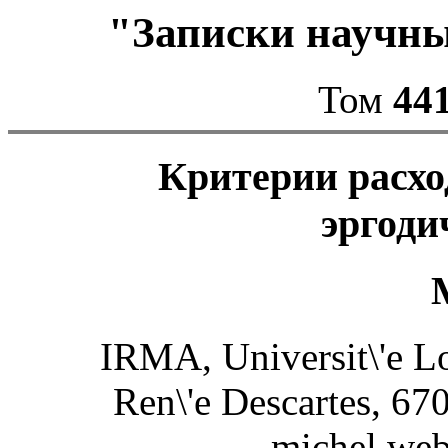
"Записки научн
Том
441
Критерии расхо
эргоди
IRMA, Universit\'e Lo
Ren\'e Descartes, 67
michel.web