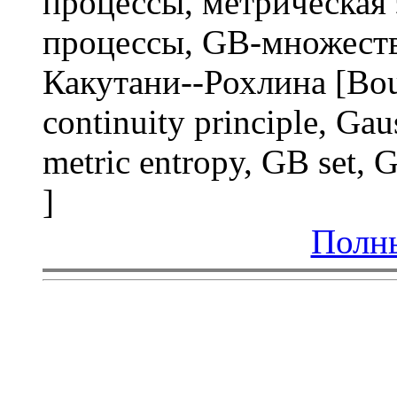
процессы, метрическая
процессы, GB-множеств
Какутани--Рохлина [Bourg
continuity principle, Gau
metric entropy, GB set, 
]
Полны