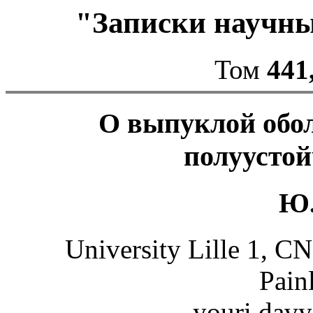
"Записки научн
Том
441
О выпуклой обо
полуусто
Ю.
University Lille 1, 
Painl
youri.davy