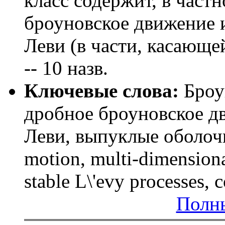
класс содержит, в част
броуновское движение 
Леви (в части, касающе
-- 10 назв.
Ключевые слова:
Броу
дробное броуновское д
Леви, выпуклые оболоч
motion, multi-dimensiona
stable L\'evy processes,
Полны