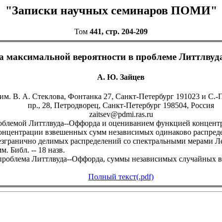
"Записки научных семинаров ПОМИ"
Том
441, стр. 204-209
а максимальной вероятности в проблеме Литтлвуд
А. Ю. Зайцев
им. В. А. Стеклова, Фонтанка 27, Санкт-Петербург 191023 и С.
пр., 28, Петродворец, Санкт-Петербург 198504, Россия
zaitsev@pdmi.ras.ru
роблемой Литтлвуда--Оффорда и оцениванием функцией концент
 концентрации взвешенных сумм независимых одинаково распред
згранично делимыx распределений со спектральными мерами Лев
. Библ. -- 18 назв.
блема Литтлвуда--Оффорда, суммы независимых случайных величин 
Полный текст(.pdf)