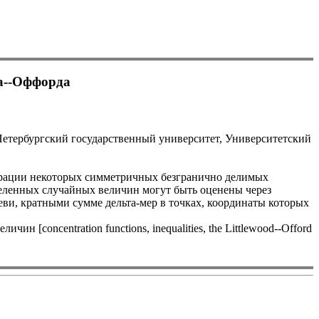
а--Оффорда
-Петербургский государственный университет, Университетский
рации некоторых симметричных безгранично делимых
еленных случайных величин могут быть оценены через
и, кратными сумме дельта-мер в точках, координаты которых
[concentration functions, inequalities, the Littlewood--Offord