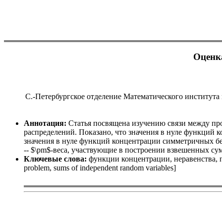
Оценк
С.-Петербургское отделение Математического института 
Аннотация:
Статья посвящена изучению связи между п
распределений. Показано, что значения в нуле функций
значения в нуле функций концентрации симметричных бе
-- $\pm$-веса, участвующие в построении взвешенных сумм
Ключевые слова:
функции концентрации, неравенства, про
problem, sums of independent random variables]