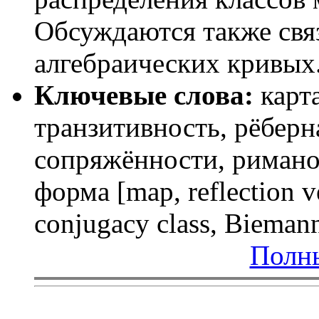
Обсуждаются также св
алгебраических кривых. 
Ключевые слова:
карта
транзитивность, рёберн
сопряжённости, римано
форма [map, reflection ve
conjugacy class, Biemann
Полны