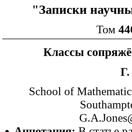
"Записки научн
Том
44
Классы сопряжё
Г.
School of Mathematic
Southampt
G.A.Jones@
Аннотация:
В статье р