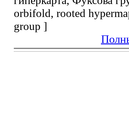
гиперкарта, Фуксова гру
orbifold, rooted hyperm
group ]
Полны