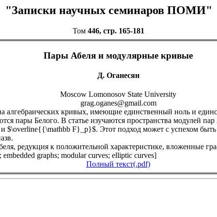
"Записки научных семинаров ПОМИ"
Том
446, стр. 165-181
Пары Абеля и модулярные кривые
Д. Оганесян
Moscow Lomonosov State University
grag.oganes@gmail.com
 алгебраических кривых, имеющие единственный ноль и единст
тся пары Белого. В статье изучаются пространства модулей пар
 и $\overline{{\mathbb F}_p}$. Этот подход может с успехом бы
азв.
беля, редукция к положительной характеристике, вложенные граф
ic; embedded graphs; modular curves; elliptic curves]
Полный текст(.pdf)