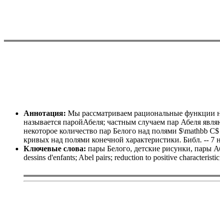
Аннотация:
Мы рассматриваем рациональные функции на
называется паройАбеля; частным случаем пар Абеля являю
некоторое количество пар Белого над полями $\mathbb C$
кривых над полями конечной характеристики. Библ. -- 7 н
Ключевые слова:
пары Белого, детские рисунки, пары А
dessins d'enfants; Abel pairs; reduction to positive characterist