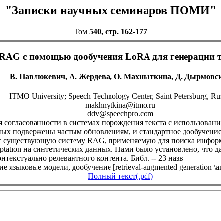
"Записки научных семинаров ПОМИ"
Том
540, стр. 162-177
RAG с помощью дообучения LoRA для генерации т
В. Павлюкевич, А. Жердева, О. Махныткина, Д. Дырмовс
ITMO University; Speech Technology Center, Saint Petersburg, Ru
makhnytkina@itmo.ru
ddv@speechpro.com
 согласованности в системах порождения текста с использование
анных подвержены частым обновлениям, и стандартное дообучени
ет существующую систему RAG, применяемую для поиска информа
tation на синтетических данных. Нами было установлено, что д
нтекстуально релевантного контента. Библ. -- 23 назв.
ыковые модели, дообучение [retrieval-augmented generation \and l
Полный текст(.pdf)