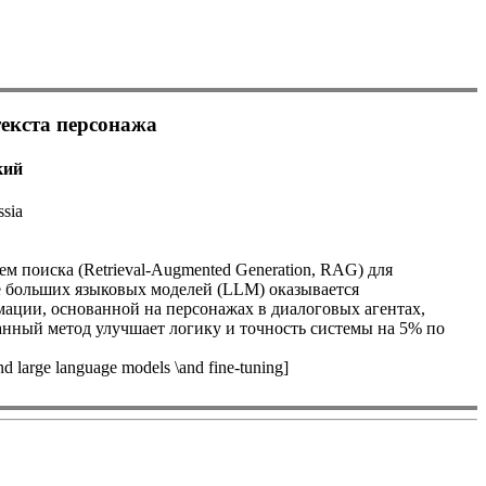
екста персонажа
кий
ssia
м поиска (Retrieval-Augmented Generation, RAG) для
е больших языковых моделей (LLM) оказывается
ции, основанной на персонажах в диалоговых агентах,
анный метод улучшает логику и точность системы на 5% по
arge language models \and fine-tuning]