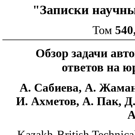
"Записки научн
Том
540
Обзор задачи авт
ответов на 
А. Сабиева, А. Жаман
И. Ахметов, А. Пак, 
А
Kazakh-British Technica