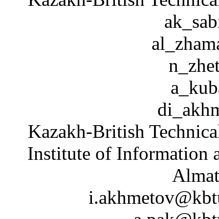
ak_sab
al_zham
n_zhe
a_kub
di_akh
Kazakh-British Technica
Institute of Information
Almat
i.akhmetov@kbtu