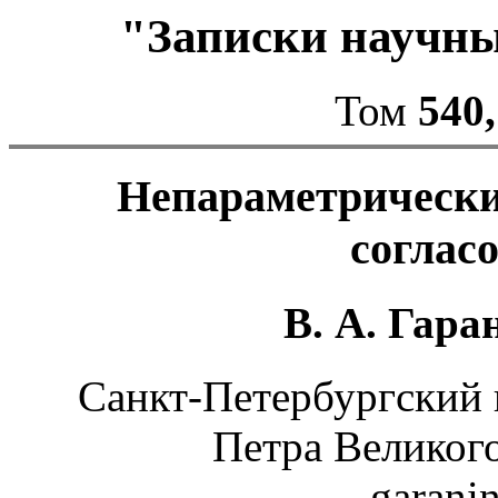
"Записки научн
Том
540,
Непараметрически
соглас
В. А. Гара
Санкт-Петербургский 
Петра Великого
garani