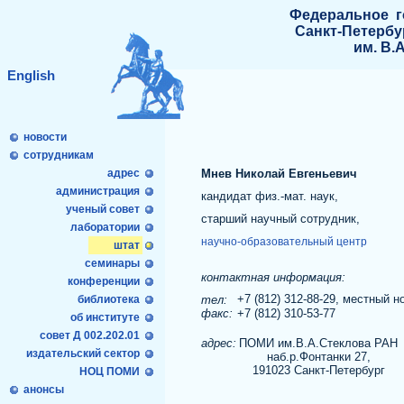
Федеральное г
Санкт-Петербу
им. В.
English
новости
сотрудникам
адрес
Мнев Николай Евгеньевич
администрация
кандидат физ.-мат. наук,
ученый совет
старший научный сотрудник,
лаборатории
научно-образовательный центр
штат
семинары
контактная информация:
конференции
+7 (812) 312-88-29
, местный н
библиотека
тел:
факс:
+7 (812) 310-53-77
об институте
совет Д 002.202.01
адрес:
ПОМИ им.В.А.Стеклова РАН
издательский сектор
наб.р.Фонтанки 27,
191023 Санкт-Петербург
НОЦ ПОМИ
анонсы