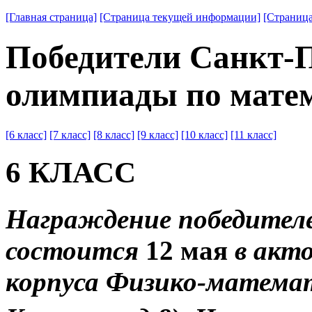
[Главная страница]
[Страница текущей информации]
[Страница
Победители Санкт-
олимпиады по матем
[6 класс]
[7 класс]
[8 класс]
[9 класс]
[10 класс]
[11 класс]
6 КЛАСС
Награждение победителей
состоится
12 мая
в акто
корпуса Физико-математ