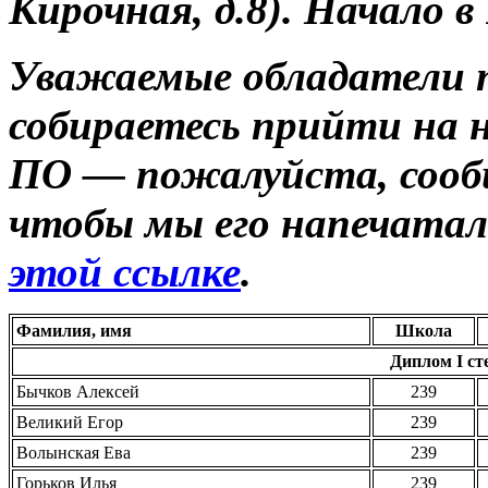
Кирочная, д.8). Начало в
Уважаемые обладатели 
собираетесь прийти на 
ПО — пожалуйста, сообщ
чтобы мы его напечата
этой ссылке
.
Фамилия, имя
Школа
Диплом I сте
Бычков Алексей
239
Великий Егор
239
Волынская Ева
239
Горьков Илья
239