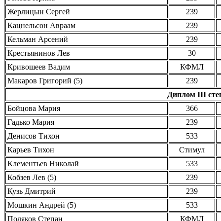
Жерлицын Сергей
239
Кацнельсон Авраам
239
Кельман Арсений
239
Крестьянинов Лев
30
Кривошеев Вадим
КФМЛ
Макаров Григорий (5)
239
Диплом III степ
Бойцова Мария
366
Гадько Мария
239
Денисов Тихон
533
Карьев Тихон
Стимул
Клементьев Николай
533
Кобзев Лев (5)
239
Кузь Дмитрий
239
Мошкин Андрей (5)
533
Поляков Степан
КФМЛ