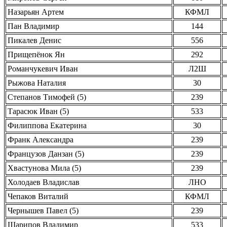
Назарьян Артем
КФМЛ
Пан Владимир
144
Пикалев Денис
556
Прищепёнок Ян
292
Романчукевич Иван
Л2Ш
Рыжова Наталия
30
Степанов Тимофей (5)
239
Тарасюк Иван (5)
533
Филиппова Екатерина
30
Франк Александра
239
Французов Данзан (5)
239
Хвастунова Мила (5)
239
Холодаев Владислав
ЛНО
Чепаков Виталий
КФМЛ
Чернышев Павел (5)
239
Шарипов Владимир
533