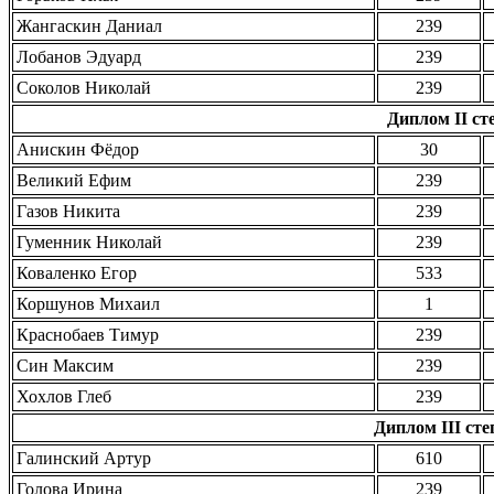
Жангаскин Даниал
239
Лобанов Эдуард
239
Соколов Николай
239
Диплом II сте
Анискин Фёдор
30
Великий Ефим
239
Газов Никита
239
Гуменник Николай
239
Коваленко Егор
533
Коршунов Михаил
1
Краснобаев Тимур
239
Син Максим
239
Хохлов Глеб
239
Диплом III степ
Галинский Артур
610
Голова Ирина
239