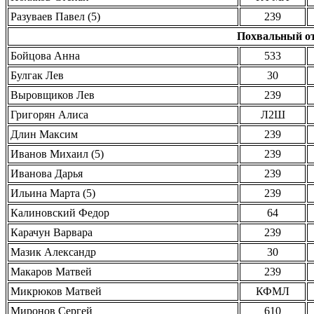
Разуваев Павел (5)
239
Похвальный отз
Бойцова Анна
533
Булгак Лев
30
Выровщиков Лев
239
Григорян Алиса
Л2Ш
Длин Максим
239
Иванов Михаил (5)
239
Иванова Дарья
239
Ильина Марта (5)
239
Калиновский Федор
64
Карачун Варвара
239
Мазик Александр
30
Макаров Матвей
239
Микрюков Матвей
КФМЛ
Миронов Сергей
610