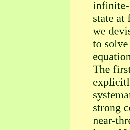
infinite
state at
we devis
to solve
equation
The firs
explicit
systemat
strong c
near-th