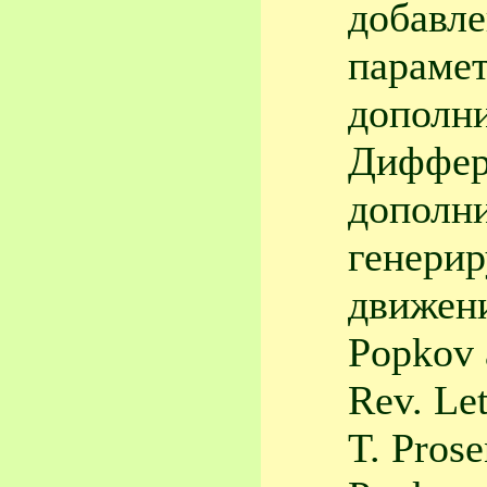
добавле
парамет
дополн
Диффер
дополн
генерир
движени
Popkov 
Rev. Let
T. Prose