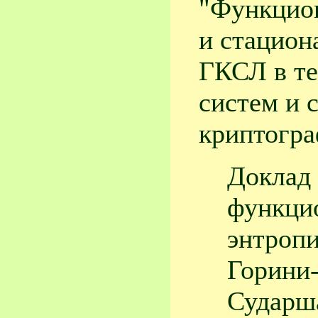
"Функцион
и стацион
ГКСЛ в те
систем и 
криптогр
Доклад 
функци
энтропи
Горини-
Сударш