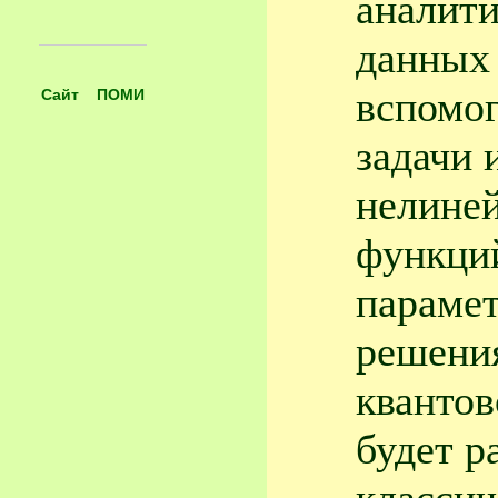
аналит
данных 
вспомо
Сайт ПОМИ
задачи 
нелиней
функций
парамет
решения
квантов
будет р