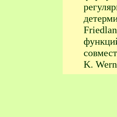
регуля
детерми
Friedla
функций
совмест
K. Wernl