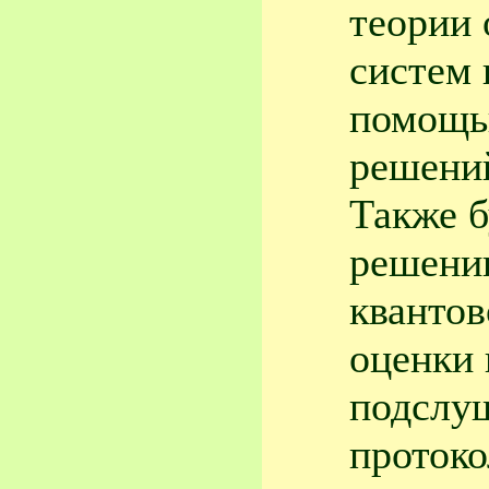
теории
систем 
помощь
решений
Также б
решении
квантов
оценки
подслу
протоко