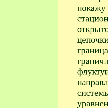
покажу 
стацион
открыт
цепочки
граница
гранич
флуктуи
направ
систем
уравне