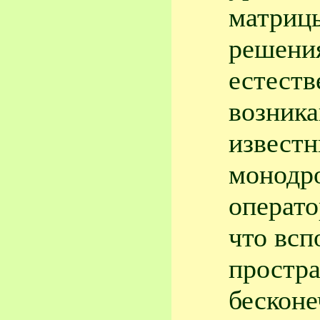
матрицы
решения
естест
возник
извест
монодр
операто
что всп
простра
бесконе