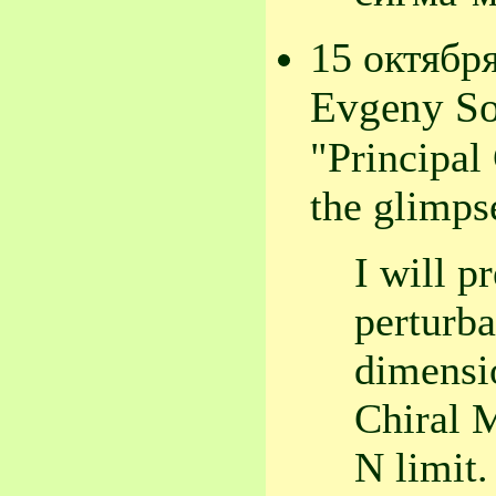
15 октябр
Evgeny S
"Principal
the glimps
I will p
perturba
dimensi
Chiral 
N limit.