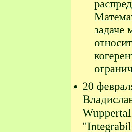
распред
Математ
задаче 
относит
когерен
огранич
20 феврал
Владислав
Wuppertal
"Integrabi