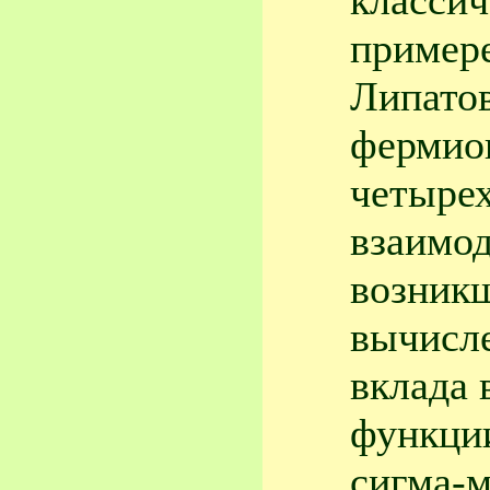
классич
примере
Липатов
фермио
четыре
взаимод
возникш
вычисл
вклада 
функци
сигма-м