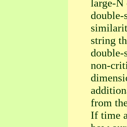
large-N 
double-s
similari
string t
double-
non-crit
dimensio
additio
from th
If time 