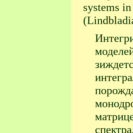
systems in
(Lindbladi
Интегр
моделей
зиждет
интегра
порожд
монодр
матрице
спектра