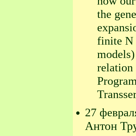
how our
the gene
expansi
finite N
models) 
relation
Program
Transser
27 феврал
Антон Тр