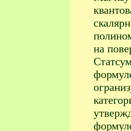
квантов
скалярн
полино
на пове
Статсу
формуле
ограниз
категор
утвержд
формуло