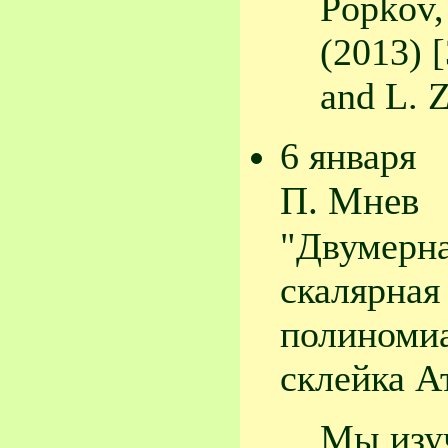
Popkov,
(2013) [
and L. 
6 января
П. Мнев
"Двумерна
скалярная
полиноми
склейка А
Мы изу